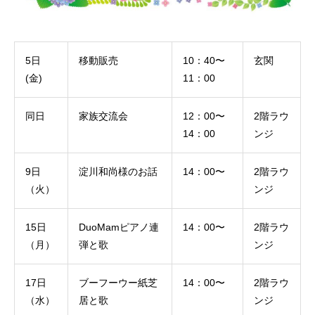
5日
移動販売
10：40〜
玄関
(金)
11：00
同日
家族交流会
12：00〜
2階ラウ
14：00
ンジ
9日
淀川和尚様のお話
14：00〜
2階ラウ
（火）
ンジ
15日
DuoMamピアノ連
14：00〜
2階ラウ
（月）
弾と歌
ンジ
17日
ブーフーウー紙芝
14：00〜
2階ラウ
（水）
居と歌
ンジ