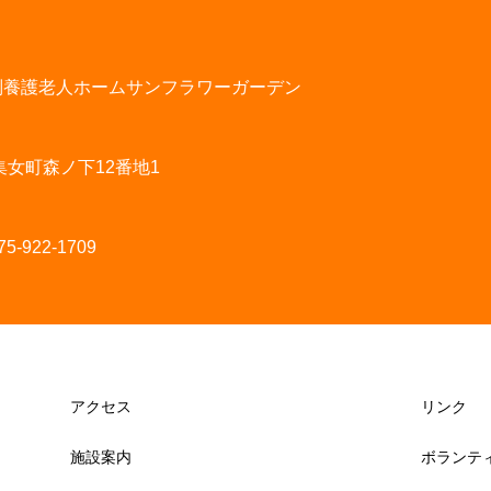
別養護老人ホームサンフラワーガーデン
物集女町森ノ下12番地1
5-922-1709
アクセス
リンク
施設案内
ボランテ